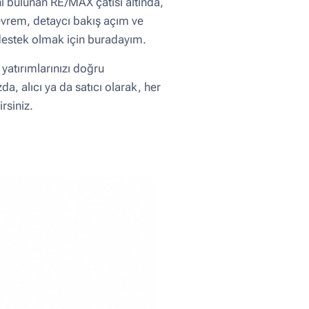
ı bulunan RE/MAX çatısı altında,
evrem, detaycı bakış açım ve
 destek olmak için buradayım.
yatırımlarınızı doğru
, alıcı ya da satıcı olarak, her
irsiniz.