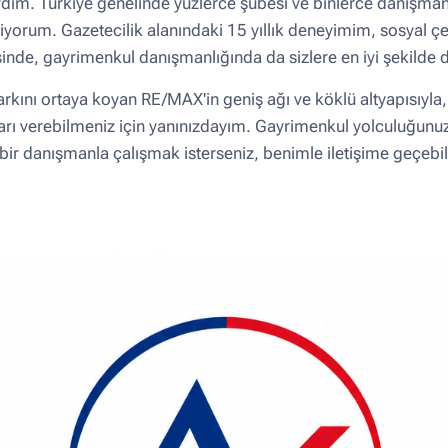
dim. Türkiye genelinde yüzlerce şubesi ve binlerce danışman
riyorum. Gazetecilik alanındaki 15 yıllık deneyimim, sosyal ç
sinde, gayrimenkul danışmanlığında da sizlere en iyi şekilde
kını ortaya koyan RE/MAX'in geniş ağı ve köklü altyapısıyla, 
ı verebilmeniz için yanınızdayım. Gayrimenkul yolculuğunuzda
ir danışmanla çalışmak isterseniz, benimle iletişime geçebil