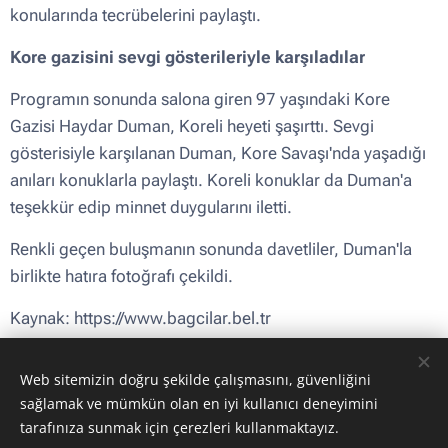
konularında tecrübelerini paylaştı.
Kore gazisini sevgi gösterileriyle karşıladılar
Programın sonunda salona giren 97 yaşındaki Kore
Gazisi Haydar Duman, Koreli heyeti şaşırttı. Sevgi
gösterisiyle karşılanan Duman, Kore Savaşı'nda yaşadığı
anıları konuklarla paylaştı. Koreli konuklar da Duman'a
teşekkür edip minnet duygularını iletti.
Renkli geçen buluşmanın sonunda davetliler, Duman'la
birlikte hatıra fotoğrafı çekildi.
Kaynak: https://www.bagcilar.bel.tr
Web sitemizin doğru şekilde çalışmasını, güvenliğini
sağlamak ve mümkün olan en iyi kullanıcı deneyimini
Share
tarafınıza sunmak için çerezleri kullanmaktayız.